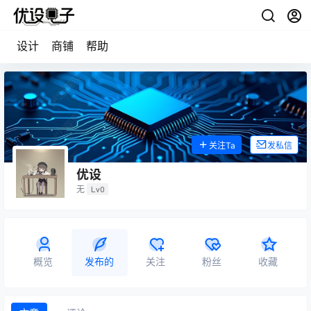
设计
商铺
帮助
关注Ta
发私信
优设
无
Lv0
概览
发布的
关注
粉丝
收藏