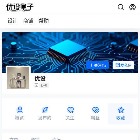
设计
商铺
帮助
关注Ta
发私信
优设
无
Lv0
概览
发布的
关注
粉丝
收藏
文章
商铺
论坛