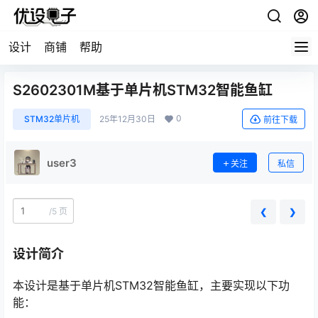
设计
商铺
帮助
S2602301M基于单片机STM32智能鱼缸
0
STM32单片机
25年12月30日
前往下载
user3
关注
私信
/
5 页
❮
❯
设计简介
本设计是基于单片机STM32智能鱼缸，主要实现以下功
能：