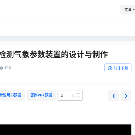
文章
片机检测气象参数装置的设计与制作
106
前往下载
计说明书预览
答辩PPT预览
/
5 页
❮
❯