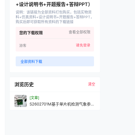
+设计说明书+开题报告+答辩PPT）
说明
：
该链接为全部资料打包购买，包括实物资
料+仿真资料+设计说明书+开题报告+答辩PPT，
购买后即可获取所有资料的下载链接
查看全部权限
您的下载权限
请先登录
游客
全部资料下载
浏览历史
清空
[文章]
S2602701M基于单片机检测气象参数
装置的设计与制作-第2页