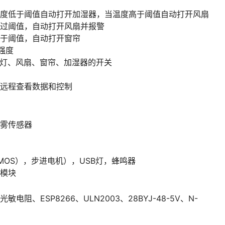
度低于阈值自动打开加湿器，当温度高于阈值自动打开风扇
过阈值，自动打开风扇并报警
于阈值，自动打开窗帘
强度
D灯、风扇、窗帘、加湿器的开关
现远程查看数据和控制
雾传感器
MOS），步进电机），USB灯，蜂鸣器
音模块
光敏电阻、ESP8266、ULN2003、28BYJ-48-5V、N-